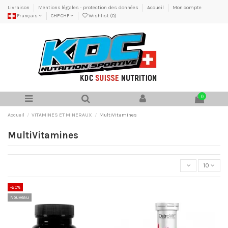
Livraison
Mentions légales - protection des données
Accueil
Mon compte
Français
CHF CHF
Wishlist (
0
)
0
Accueil
VITAMINES ET MINERAUX
MultiVitamines
MultiVitamines
10
-20%
Nouveau