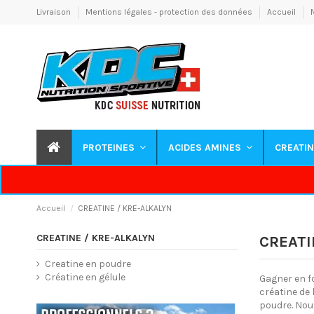
Livraison
Mentions légales - protection des données
Accueil
PROTEINES
ACIDES AMINES
CREATI
Accueil
CREATINE / KRE-ALKALYN
CREATINE / KRE-ALKALYN
CREATI
Creatine en poudre
Créatine en gélule
Gagner en f
créatine de
poudre. Nous