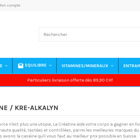
Mon compte
EQUILIBRE
NE
VITAMINES/MINERAUX
ENTRA
Particuliers livraison offerte dès 89,90 CHf
NE / KRE-ALKALYN
orce n'est plus une utopie, La Créatine aide votre corps a gagner en 
 haute qualité, testées et contrôlées, parmi les meilleures marques 
 avons la caséine qu'il vous faut au meilleur prix possible en Suisse.