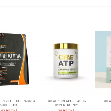
 BREVETEE SUPRACREA
CREATP CREAPURE 400G
CREA
500G ETHIC
HYPERTROPHY
43,90 CHF
39,90 CHF