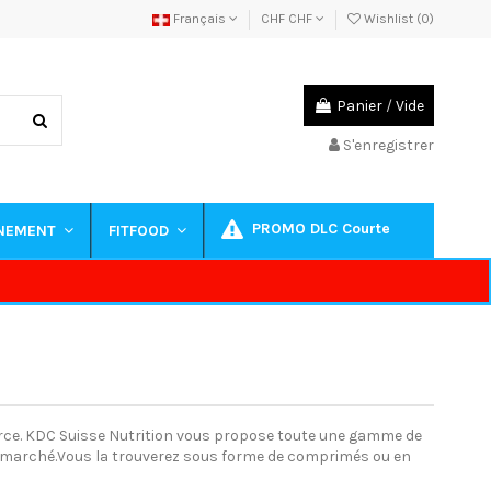
Français
CHF CHF
Wishlist (
0
)
Panier
/
Vide
S'enregistrer
PROMO DLC Courte
INEMENT
FITFOOD
force. KDC Suisse Nutrition vous propose toute une gamme de
du marché.Vous la trouverez sous forme de comprimés ou en