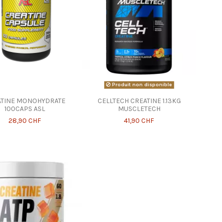
Produit non disponible
ATINE MONOHYDRATE
CELLTECH CREATINE 1.13KG
100CAPS ASL
MUSCLETECH
28,90 CHF
41,90 CHF