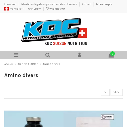
Livraison
Mentions légales - protection des données
Accueil
Mon compte
Français
CHF CHF
Wishlist (
0
)
0
Accueil
ACIDES AMINES
Amino divers
Amino divers
14